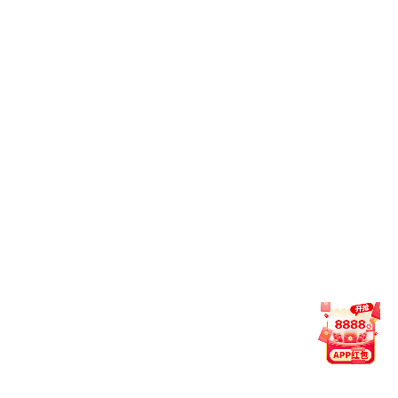
总之，廷伯是否能够顺利复出，对整个团队来说都是
一个至关重要的问题。教练组需要密切关注他的恢复
情况，并及时做出最优选择，以便最大化提高赢得比
赛的几率。
3、各队主力受困于伤病
除了埃泽和廷伯外，各支球队都面临着主力受困于伤
病的问题。在高强度竞技体育环境下，运动员常常因
为过度训练或者意外事故而受到伤害。这不仅影响了
他们自身的发展，也打乱了整个团队原有的计划和节
奏。
对于一些依赖核心球员才能形成竞争力的小型俱乐部
来说，更是雪上加霜。当核心成员因伤不能参赛时，
他们往往会陷入被动局面，使得原本有希望争夺荣誉