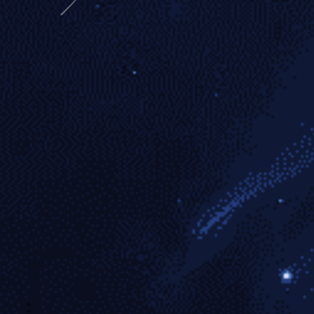
2、津门虎
面对如此强烈的质疑
终将公平竞争放在首
与球迷之间的信息沟
同时，津门虎也强调
尊重裁判团队所做出
平，以减少类似情况
此外，为了加强与球
不仅能够收集到来自
3、媒体报
这一事件迅速引起了
现场氛围传递给广大