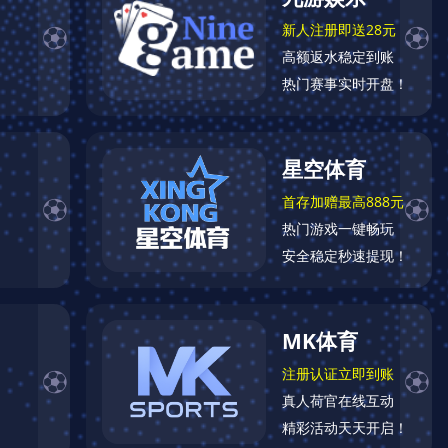
发热议
关注，津门虎官方对此
了热议。在这篇文章
因；其次探讨津门虎官