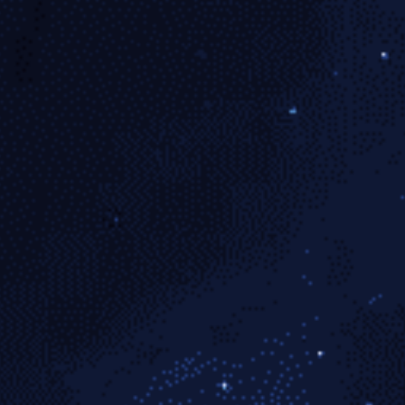
单的裁判争议，更是
与此同时，有关专家
以及完善赛制规则，
会对体育赛事规范化
此外，各大社交平台
乐部处理方式的不满
时，也暴露出当前中
4、对球队
此次事件无疑给津门
面，通过积极应对外
的一面。这种良好的
另一方面，此次风波