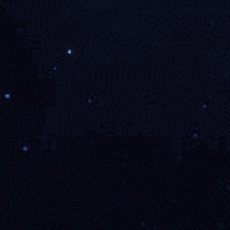
小因扎吉坚决回应下课传闻称
广厦队分
在新月
分析不
2026-05-29
推荐
2026-06
推荐网站