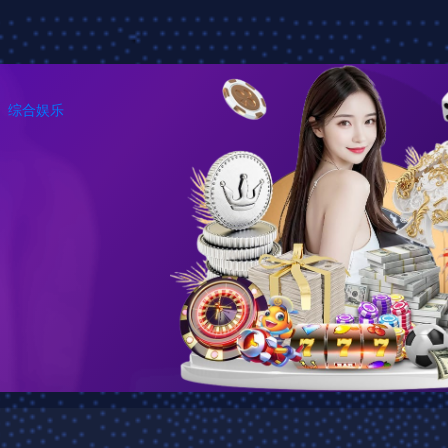
全天更新 ·
fb
无论您身在何处，
fb体育AP
验。
下载客户端
网页