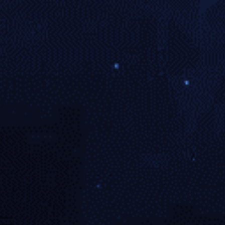
上一篇：
麦克法兰谈球队伤情里斯科尔维尔…
热榜精选
#1
#2