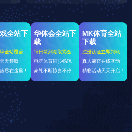
件对球队形象及未来发
。
赛进行到关键阶段，双
们认为这样的决定影响
更多时间进行调整和发
是一个透明、公正的竞
为自己投注了大量金
考虑进一步激化了他们