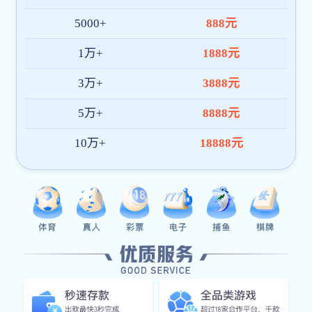
得分能力。然而，他在季后赛的重要时刻却屡屡失
手，这一现象引起了众多球迷和专家的讨论。从他的
职业生涯来看，在关键比赛中的表现并不如人意，尤
其是在面对强敌时，他的状态常常会出现波动。
例如，在过去几个赛季中，多场生死战上，哈登虽然
有过高光时刻，但更多时候却是以失败告终。这些比
赛不仅考验着他的技术水平，更是对心理素质的一种
挑战。在这样的压力下，他似乎无法保持应有的冷
静，从而导致发挥失常。
此外，哈登在季后赛中的一些关键数据也显示出他的
挣扎。例如，他在许多生死战中的投篮命中率显著下
降，这直接影响到了球队整体的进攻效率。他需要正
视这一问题，以便在未来寻找突破口。