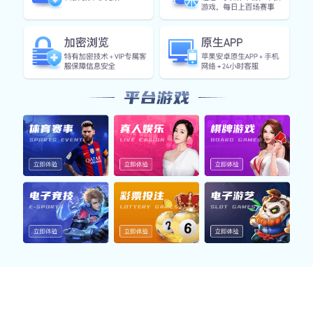
2、三分命中率低迷原因
近年来，三分球已成为NBA比赛的重要组成部分，而
哈登作为一名得分后卫，自然也承担起了这个重任。
然而，在关键比赛中，他的三分命中率却一直处于低
迷状态，这无疑是对他个人能力的一种透支。从技术
层面来看，他在投篮时缺乏稳定性和一致性，使得他
难以找到手感。
另外，防守方对他的重点盯防也是导致其三分命中率
下滑的重要因素。随着每年季后赛强度加大，对手会
更加注重针对性防守。而当哈登处于紧逼状态下时，
即使是最简单的投篮机会也变得异常艰难。这种情况
下，他需要寻找其他方式来打破僵局，并调整自己的
进攻策略。