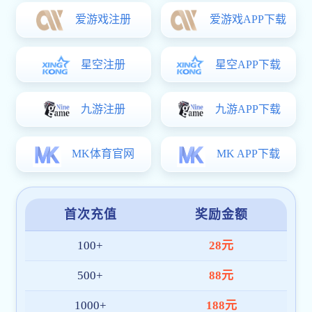
首页
/
体育新闻
在NBA季后赛的激烈竞争中，球员的表现往往决定了
球队能否顺利晋级。而对于詹姆斯·哈登来说，尽管他
在常规赛中展现出了出色的个人能力，但其季后赛的
生死战战绩却令人堪忧。特别是他的三分命中率低
迷，更加引发了球迷和分析师们的广泛关注。本文将
从多个角度探讨哈登在季后赛生死战中的不佳表现，
分析其背后的原因以及对球队可能造成的影响，希望
能够为读者提供一个全面深入的视角。
1、哈登生死战历史回顾
哈登自进入NBA以来，在常规赛中多次展现出超凡的