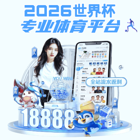
注册入口
全天更新 ·
fb体育
赛事实
时同步
无论您身在何处，
fb体育APP
为您带来高速、高
清、稳定的观赛体验。
下载客户端
网页端访问