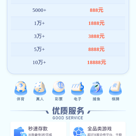
1、入选国家队的期待与梦想
对于每一位年轻球员来说，能够代表国家参加比赛是
一项无上的荣耀。库库雷利亚也不例外，他从小就怀
揣着成为国家队一员的梦想。他清晰地记得，在无数
个夜晚，自己在镜子前模拟进攻、防守时，那种渴望
被国家认可的情绪是如此强烈。
当接到国家队召唤时，库库雷利亚内心充满了喜悦。
他无法相信，这一天终于来临。在他的职业生涯中，
这不仅是个人成就的一部分，更是对自己多年努力奋
斗的一种肯定。这份荣誉背后，是他无数个日夜艰苦
训练、不断挑战自我的汗水与付出。
这种期待伴随的是一种责任感。作为球队新成员，他