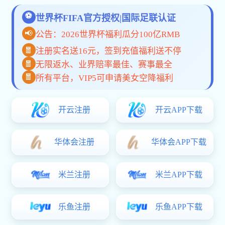
库库雷利亚回忆首次入选国家队的
心路历程与德拉富恩特的良好氛围
2026-06-15 13:17
25 次阅读