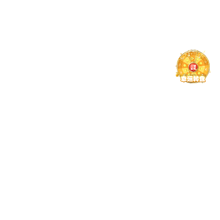
素质，让年轻球员们明白了如何在高压环境下保持冷
静以及正确做出判断。
另外，莫德里奇还展现出了卓越的人际沟通能力。在
更衣室内，他总是不遗余力地帮助新加入队伍的小将
们融入团队，通过言传身教来激励他们。这种积极向
上的态度，不仅提升了个人形象，也增强了整个团队
氛围，使得每个成员都愿意为了共同目标而努力奋
斗。
3、提升团队凝聚力
要想取得优异成绩，仅仅依靠明星球员是不够的，更
需要全队上下团结一致。阿莱格里的执教理念之一就
是培养团队精神，使每个成员都感受到自己是这个大
家庭的一部分。通过组织各种集体活动，比如训练后