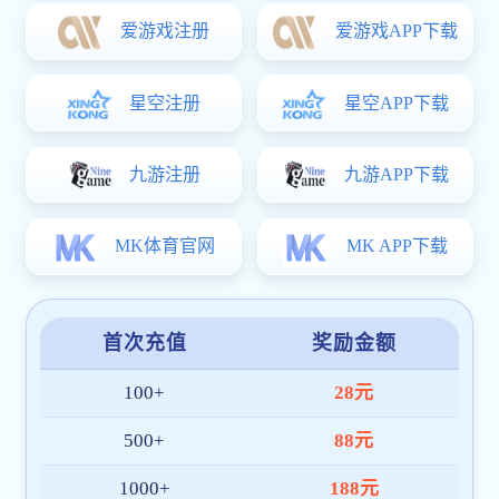
首页
/
体育新闻
在现代足球的竞技环境中，球员的状态起伏是常见现
象。前英格兰国家队队长鲁尼近日坦言，作为职业足
球运动员面对状态下滑时的心理压力与挑战。他表
示，尽管面临困难，他愿意为克洛普效力以展现自己
的忠诚。这一表态不仅反映了他对自身职业生涯的思
考，也揭示了球员在高压环境中的心路历程。本文将
从四个方面详细探讨鲁尼的这一观点，包括球员面对
状态下滑的心理障碍、克洛普对球员发展的影响、鲁
尼个人职业生涯的忠诚，以及如何看待球队文化与团
队精神的重要性。
1、球员面对状态下滑的心理障碍