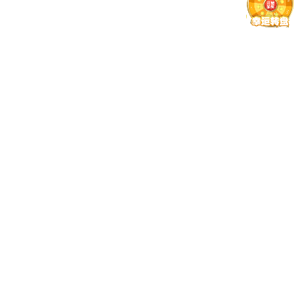
员成长为明星选手，这无疑增强了鲁尼对其指导能力
的信任。他认为，与这样一位优秀教练携手共进，是
自己职业生涯转型的重要机遇。
3、鲁尼个人职业生涯中的忠诚
作为一名拥有丰富经验的大牌球星，鲁尼始终强调“忠
诚”这一价值观。在他的职业生涯中，无论是在曼联还
是在后来的其他俱乐部，他都努力展现出对球队及教
练组的不离不弃。这种忠诚不仅是出于责任感，也是
他内心深处对足球这项运动热爱的体现。
当谈到未来的发展时，鲁尼表示愿意全力以赴支持克
洛普及其战术理念。他清楚，在任何成功背后，都少
不了团队成员之间相互信任和默契配合。他希望通过
自己的努力，为球队贡献更多力量，同时也希望能借